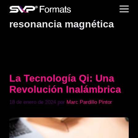
Saltar
M
al
contenido
resonancia magnética
La Tecnología Qi: Una
Revolución Inalámbrica
18 de enero de 2024
por
Marc Pardillo Pintor