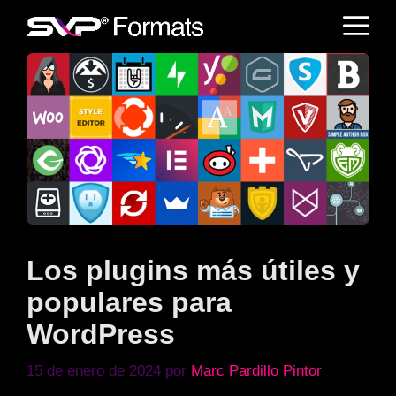
Saltar
M
al
contenido
Los plugins más útiles y
populares para
WordPress
15 de enero de 2024
por
Marc Pardillo Pintor