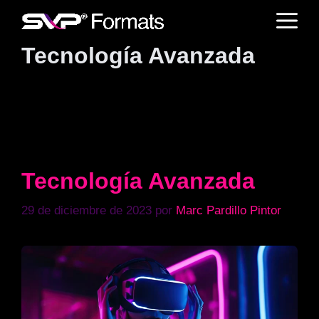
Saltar
M
al
contenido
Tecnología Avanzada
Tecnología Avanzada
29 de diciembre de 2023
por
Marc Pardillo Pintor