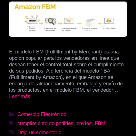
El modelo FBM (Fulfillment by Merchant) es una
opción popular para los vendedores en línea que
desean tener el control total sobre el cumplimiento
de sus pedidos. A diferencia del modelo FBA
(Fulfillment by Amazon), en el que Amazon se
encarga del almacenamiento, embalaje y envío de
los productos, en el modelo FBM, el vendedor …
Leer más
Categorías
Comercio Electrónico
Etiquetas
cumplimiento de pedidos
,
envíos
,
FBM
Deja un comentario