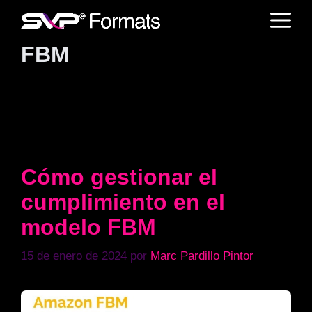
Saltar
M
al
contenido
FBM
Cómo gestionar el
cumplimiento en el
modelo FBM
15 de enero de 2024
por
Marc Pardillo Pintor