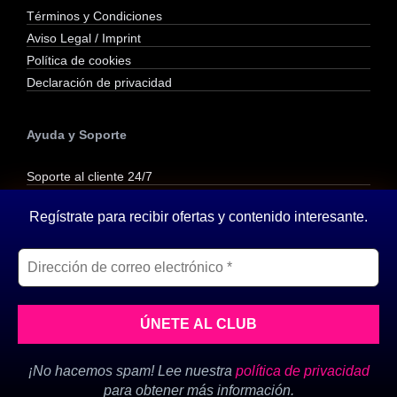
Términos y Condiciones
Aviso Legal / Imprint
Política de cookies
Declaración de privacidad
Ayuda y Soporte
Soporte al cliente 24/7
Contactar por correo
Regístrate para recibir ofertas y contenido interesante.
Contactar por WhatsApp
Reembolsos y Devoluciones
Inicio
»
frameworks
© 2026 SVP Formats - Agencia de Marketing Digital en Girona - Todos los
¡No hacemos spam! Lee nuestra
política de privacidad
derechos reservados
para obtener más información.