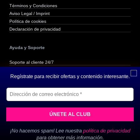
Términos y Condiciones
Aviso Legal / Imprint
Política de cookies
Declaración de privacidad
Ayuda y Soporte
Soporte al cliente 24/7
Contactar por correo
Regístrate para recibir ofertas y contenido interesante.
Contactar por WhatsApp
Reembolsos y Devoluciones
Inicio
»
tecnologías
© 2026 SVP Formats - Agencia de Marketing Digital en Girona - Todos los
¡No hacemos spam! Lee nuestra
política de privacidad
derechos reservados
para obtener más información.